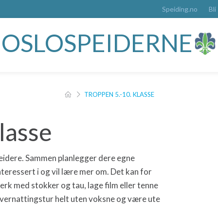
Speiding.no
Bli
OSLOSPEIDERNE
TROPPEN 5.-10. KLASSE
lasse
speidere. Sammen planlegger dere egne
nteressert i og vil lære mer om. Det kan for
rk med stokker og tau, lage film eller tenne
å overnattingstur helt uten voksne og være ute