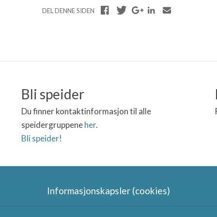
DEL DENNE SIDEN
Bli speider
Du finner kontaktinformasjon til alle
speidergruppene
her
.
Bli speider!
Informasjonskapsler (cookies)
Speidergruppas samarbeidspart