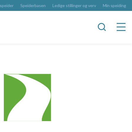
 speider
Speiderbasen
Ledige stillinger og verv
Min speiding