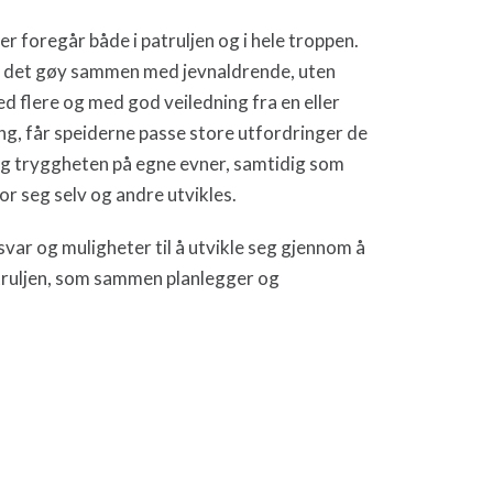
r foregår både i patruljen og i hele troppen.
a det gøy sammen med jevnaldrende, uten
ed flere og med god veiledning fra en eller
ng, får speiderne passe store utfordringer de
n og tryggheten på egne evner, samtidig som
r seg selv og andre utvikles.
svar og muligheter til å utvikle seg gjennom å
atruljen, som sammen planlegger og