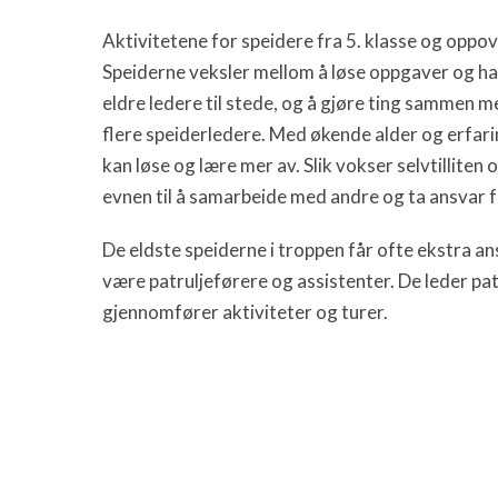
Aktivitetene for speidere fra 5. klasse og oppove
Speiderne veksler mellom å løse oppgaver og h
eldre ledere til stede, og å gjøre ting sammen m
flere speiderledere. Med økende alder og erfari
kan løse og lære mer av. Slik vokser selvtillite
evnen til å samarbeide med andre og ta ansvar fo
De eldste speiderne i troppen får ofte ekstra an
være patruljeførere og assistenter. De leder p
gjennomfører aktiviteter og turer.