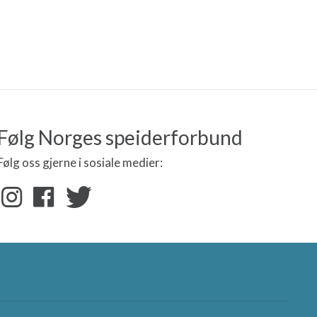
Følg Norges speiderforbund
Følg oss gjerne i sosiale medier:
nere