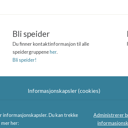
Bli speider
Du finner kontaktinformasjon til alle
speidergruppene
her
.
Bli speider!
Informasjonskapsler (cookies)
Speidergruppas samarbeidspart
er informasjonskapsler. Du kan trekke
Administrerer b
s mer her:
informasjonsk