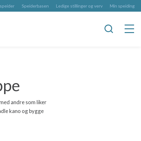
 speider
Speiderbasen
Ledige stillinger og verv
Min speiding
ppe
 med andre som liker
 padle kano og bygge