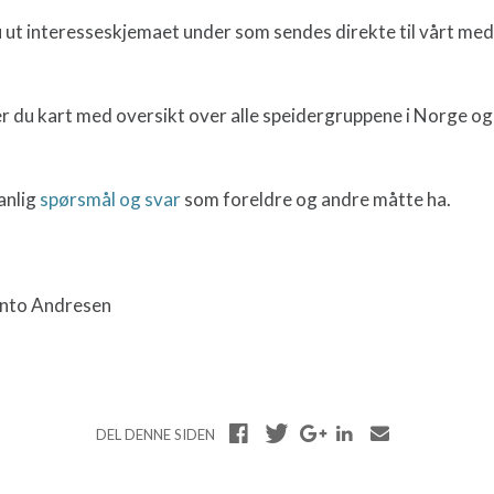
 du ut interesseskjemaet under som sendes direkte til vårt 
er du kart med oversikt over alle speidergruppene i Norge o
anlig
spørsmål og svar
som foreldre og andre måtte ha.
nto Andresen
DEL DENNE SIDEN