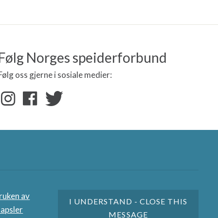
Følg Norges speiderforbund
Følg oss gjerne i sosiale medier:
nere
ruken av
I UNDERSTAND - CLOSE THIS
apsler
MESSAGE