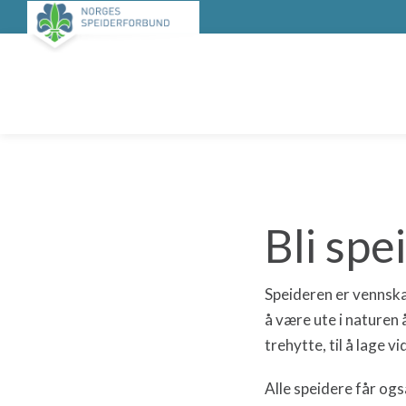
Bli spe
Speideren er vennska
å være ute i naturen 
trehytte, til å lage vi
Alle speidere får og