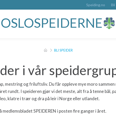
Speiding.no
Bli
OSLOSPEIDERNE
BLI SPEIDER
ider i vår speidergru
p, mestring og friluftsliv. Du får oppleve mye moro sammen
året rundt.
I speideren gjør vi det meste, alt fra å tenne bål,
deo, klatre i trær og dra på leir i Norge eller utlandet.
så medlemsbladet SPEIDEREN i posten fire ganger i året.