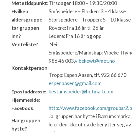
Møtetidspunkt:
Tirsdager 18:00 – 19:30/20:00
Hvilken
Småspeidere – Flokken: 3 – 4 klasse
aldersgruppe
Storspeidere – Troppen: 5 – 10 klasse
tar gruppen
Rovere: Fra 16 år til 26 år
inn?
Ledere: Fra 16 år og opp
Venteliste?
Nei
Småspeidere/Mannskap: Vibeke Thynes
986 46 003,
vibekewt@met.no
Kontaktperson:
Tropp: Espen Aasen, tlf. 922 66 670,
espenaasen@gmail.com
bestumspeider@hotmail.com
Epostaddresse:
Hjemmeside:
http://www.facebook.com/groups/2.
Facebook:
Ja, gruppen har hytte i Bærumsmarka
Har gruppen
leier den ikke ut da de benytter seg av
hytte?