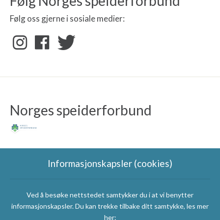
Følg Norges speiderforbund
Følg oss gjerne i sosiale medier:
Norges speiderforbund
Informasjonskapsler (cookies)
Ved å besøke nettstedet samtykker du i at vi benytter
Speidergruppas
informasjonskapsler. Du kan trekke tilbake ditt samtykke, les mer
samarbeidspartnere
her: