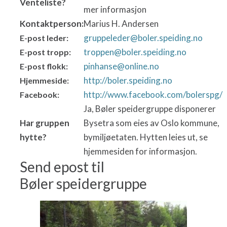
Venteliste?
mer informasjon
Kontaktperson:
Marius H. Andersen
gruppeleder@boler.speiding.no
E-post leder:
troppen@boler.speiding.no
E-post tropp:
pinhanse@online.no
E-post flokk:
http://boler.speiding.no
Hjemmeside:
http://www.facebook.com/bolerspg/
Facebook:
Ja, Bøler speidergruppe disponerer
Har gruppen
Bysetra som eies av Oslo kommune,
hytte?
bymiljøetaten. Hytten leies ut, se
hjemmesiden for informasjon.
Send epost til
Bøler speidergruppe