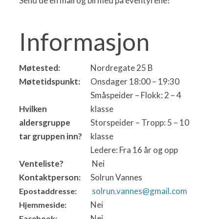
Send de en mail og bli med på eventyrene!
Informasjon
Møtested:
Nordregate 25 B
Møtetidspunkt:
Onsdager 18:00 – 19:30
Småspeider – Flokk: 2 – 4
Hvilken
klasse
aldersgruppe
Storspeider – Tropp: 5 – 10
tar gruppen inn?
klasse
Ledere: Fra 16 år og opp
Venteliste?
Nei
Kontaktperson:
Solrun Vannes
solrun.vannes@gmail.com
Epostaddresse:
Nei
Hjemmeside:
Nei
Facebook: