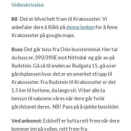
Veibeskrivelse:
Bil:
Det er bilvei helt fram til Krakosseter. Vi
anbefaler dere å Klikk på
denne lenken
for å finne
Krakosseter på google maps.
Buss:
Det går buss fra Oslo bussterminal. Her tar
du buss nr. 390/390E mot Nittedal og går av på
Rudstein. Gå så til enden av Rudgata 15, gå over
gårdsplassen hvor det er en umerket sti opp til
Krakosseter. Fra Rudstein til Krakosseter er det
1.5 km til hyttene, da langs sti. Vi ber alle ta
hensyn til naboene våres når dere går forbi
gårdstunet deres. NB! Pass på å sjekke busstider.
Ved ankomst:
Eckhoff er hytta rett frem når dere
kommer inn på vollen, rett frem fra