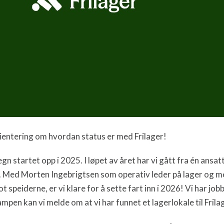
rientering om hvordan status er med Frilager!
n startet opp i 2025. I løpet av året har vi gått fra én ansatt
tre. Med Morten Ingebrigtsen som operativ leder på lager og 
 speiderne, er vi klare for å sette fart inn i 2026! Vi har job
tampen kan vi melde om at vi har funnet et lagerlokale til Frila