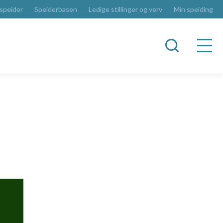
 speider
Speiderbasen
Ledige stillinger og verv
Min speiding