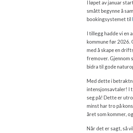
I løpet av januar star
smått begynne å samle 
bookingsystemet til
I tillegg hadde vi en
kommune før 2026. Gr
med å skape en drifts
fremover. Gjennom st
bidra til gode naturo
Med dette i betraktn
intensjonsavtaler! I
seg på! Dette er utro
minst har tro på kons
året som kommer, og g
Når det er sagt, så vi