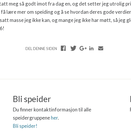
att meg så godt imot fra dag en, og det setter jeg utrolig 
å få lære mer om speiding og å se hvordan deres gode verdier
tsatt masse jeg ikke kan, og mange jeg ikke har møtt, så jeg gl
26!
DEL DENNE SIDEN
Bli speider
Du finner kontaktinformasjon til alle
speidergruppene
her
.
Bli speider!