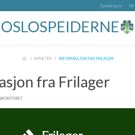
Speiding.no
Bli
OSLOSPEIDERNE
NYHETER
INFORMASJON FRA FRILAGER
sjon fra Frilager
ETSKONTORET