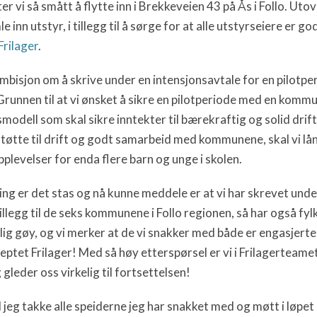
ter vi så smått å flytte inn i Brekkeveien 43 på Ås i Follo. Utov
inn utstyr, i tillegg til å sørge for at alle utstyrseiere er g
Frilager
.
 ambisjon om å skrive under en intensjonsavtale for en pilotp
unnen til at vi ønsket å sikre en pilotperiode med en kommun
modell som skal sikre inntekter til bærekraftig og solid drift
øtte til drift og godt samarbeid med kommunene, skal vi låne
pplevelser for enda flere barn og unge i skolen.
ing er det stas og nå kunne meddele er at vi har skrevet und
 tillegg til de seks kommunene i Follo regionen, så har også 
lig gøy, og vi merker at de vi snakker med både er engasjerte,
eptet Frilager! Med så høy etterspørsel er vi i Frilagerteam
leder oss virkelig til fortsettelsen!
l jeg takke alle speiderne jeg har snakket med og møtt i løpet 