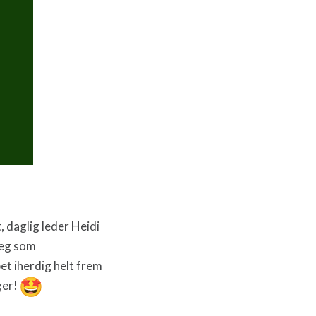
, daglig leder Heidi
meg som
bet iherdig helt frem
ger!