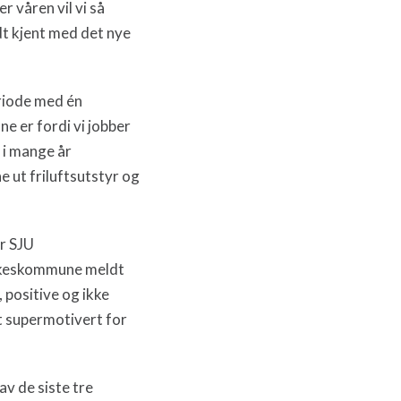
er våren vil vi så
odt kjent med det nye
eriode med én
e er fordi vi jobber
 i mange år
 ut friluftsutstyr og
er SJU
fylkeskommune meldt
 positive og ikke
et supermotivert for
av de siste tre