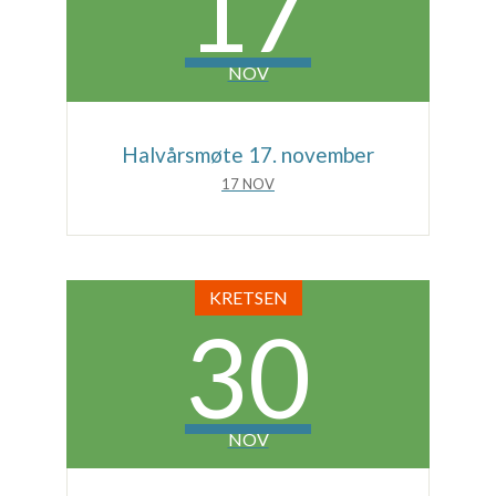
17
NOV
Halvårsmøte 17. november
17 NOV
KRETSEN
30
NOV