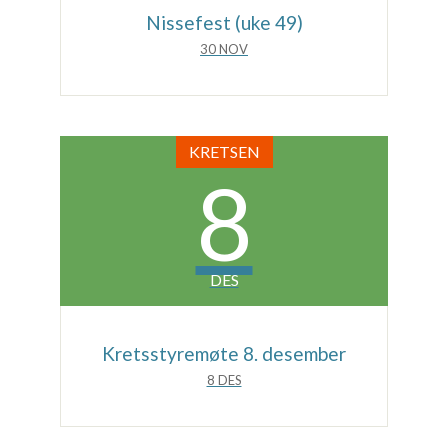
Nissefest (uke 49)
30 NOV
KRETSEN
8
DES
Kretsstyremøte 8. desember
8 DES