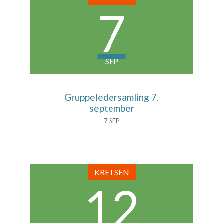
7
SEP
Gruppeledersamling 7.
september
7 SEP
KRETSEN
12