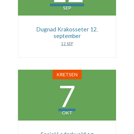
SEP
Dugnad Krakosseter 12.
september
12 SEP
KRETSEN
7
OKT