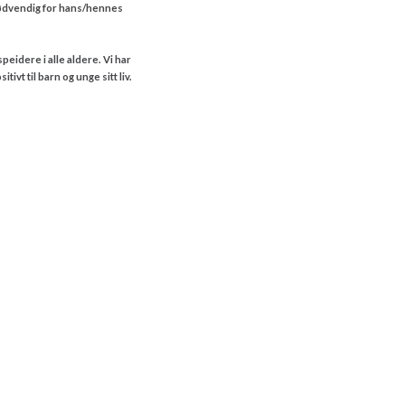
nødvendig for hans/hennes
eidere i alle aldere. Vi har
ivt til barn og unge sitt liv.