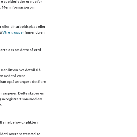
ære speiderleder er noe for
rn. Mer informasjon om
 eller din arbeidsplass eller
På
Våre grupper
finner du en
ørre oss om dette så er vi
an litt om hva det vil si å
ten av det å være
 kan også arrangere det flere
nisasjoner. Dette skaper en
 også registrert som medlem
t.
 sine behov og plikter i
beidet i overensstemmelse