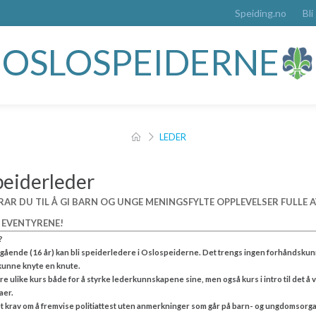
Speiding.no
Bli
OSLOSPEIDERNE
LEDER
speiderleder
RAR DU TIL Å GI BARN OG UNGE MENINGSFYLTE OPPLEVELSER FULLE A
E EVENTYRENE!
?
egående (16 år) kan bli speiderledere i Oslospeiderne. Det trengs ingen forhåndskunn
 kunne knyte en knute.
ere ulike kurs både for å styrke lederkunnskapene sine, men også kurs i intro til det å
maer.
t et krav om å fremvise politiattest uten anmerkninger som går på barn- og ungdomsor