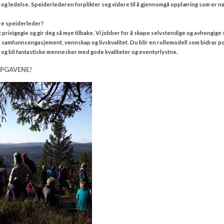
og ledelse. Speiderlederen forplikter seg videre til å gjennomgå opplæring som er 
ære speiderleder?
privigegie og gir deg så mye tilbake
.
Vi jobber for å skape selvstendige og avhengige sp
et, samfunnsengasjement, vennskap og livskvalitet. Du blir en rollemodell som bidrar posit
 og bli fantastiske mennesker med gode kvaliteter og eventyrlystne.
PPGAVENE!