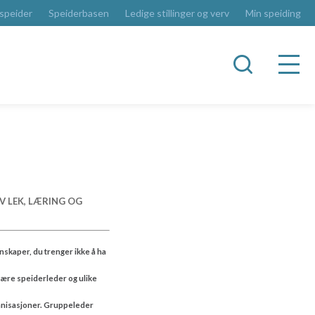
 speider
Speiderbasen
Ledige stillinger og verv
Min speiding
V LEK, LÆRING OG
skaper, du trenger ikke å ha
 være speiderleder og ulike
ganisasjoner. Gruppeleder