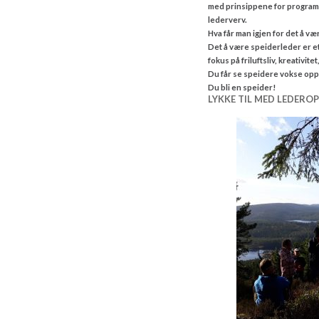
med prinsippene for program 
lederverv.
Hva får man igjen for det å v
Det å være speiderleder er et 
fokus på friluftsliv, kreativit
Du får se speidere vokse opp
Du bli en speider!
LYKKE TIL MED LEDERO