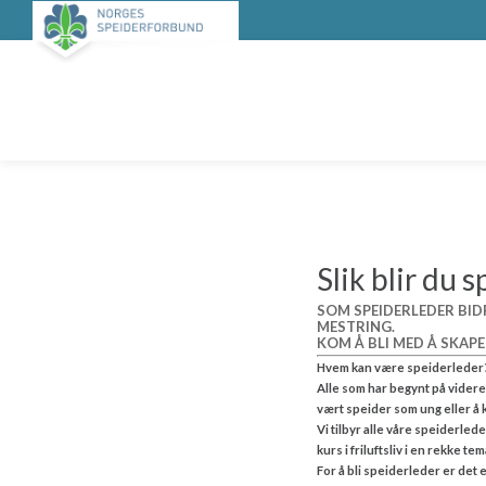
Slik blir du 
SOM SPEIDERLEDER BID
MESTRING.
KOM Å BLI MED Å SKAP
Hvem kan være speiderleder
Alle som har begynt på vider
vært speider som ung eller å
Vi tilbyr alle våre speiderled
kurs i friluftsliv i en rekke te
For å bli speiderleder er de