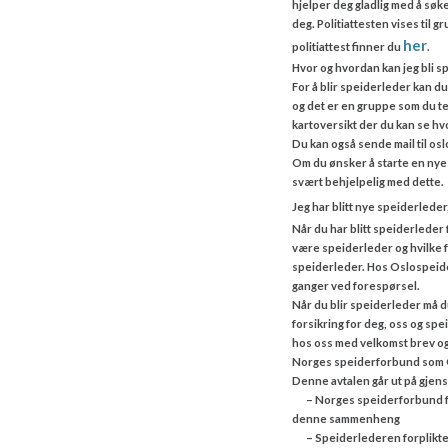
hjelper deg gladlig med å søk
deg. Politiattesten vises til
her
politiattest finner du
.
Hvor og hvordan kan jeg bli 
For å blir speiderleder kan du
og det er en gruppe som du te
kartoversikt der du kan se h
Du kan også sende mail til os
Om du ønsker å starte en nye 
svært behjelpelig med dette.
Jeg har blitt nye speiderleder
Når du har blitt speiderleder f
være speiderleder og hvilke fo
speiderleder. Hos Oslospeider
ganger ved forespørsel.
Når du blir speiderleder må 
forsikring for deg, oss og sp
hos oss med velkomst brev og 
Norges speiderforbund som Os
Denne avtalen går ut på gjens
– Norges speiderforbund forpl
denne sammenheng
– Speiderlederen forplikter 