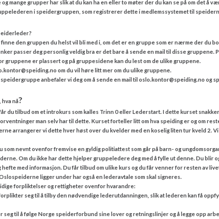
e og mange grupper har slik at du kan ha en eller to møter der du kan se på om det å v
 gruppelederen i speidergruppen, som registrerer dette i medlemssystemet til speide
speiderleder?
 finne den gruppen du helst vil bli med i, om det er en gruppe som er nærme der du bor
nker passer deg personlig veldig bra er det bare å sende en mail til disse gruppene. 
vor gruppene er plassert og på gruppesidene kan du lest om de ulike gruppene.
lo.kontor@speiding.no om du vil høre litt mer om du ulike gruppene.
speidergruppe anbefaler vi deg om å sende en mail til oslo.kontor@speiding.no og sp
?
, hva nå
år du tilbud om et introkurs som kalles Trinn 0 eller Lederstart. I dette kurset snakker m
rventninger man selv har til dette. Kurset forteller litt om hva speiding er og om res
ne arrangerer vi dette hver høst over du kvelder med en koselig liten tur kveld 2. Vi
du som nevnt ovenfor fremvise en gyldig politiattest som går på barn- og ungdomsorga
eiderne. Om du ikke har dette hjelper gruppeledere deg med å fylle ut denne. Du blir
hefte med informasjon. Du får tilbud om ulike kurs og du får venner for resten av live
lospeiderne ligger under har også en lederavtale som skal signeres.
idige forpliktelser og rettigheter ovenfor hvarandre:
ikter seg til å tilby den nødvendige lederutdanningen, slik at lederen kan få oppfylt
seg til å følge Norge speiderforbund sine lover og retningslinjer og å legge opp ar