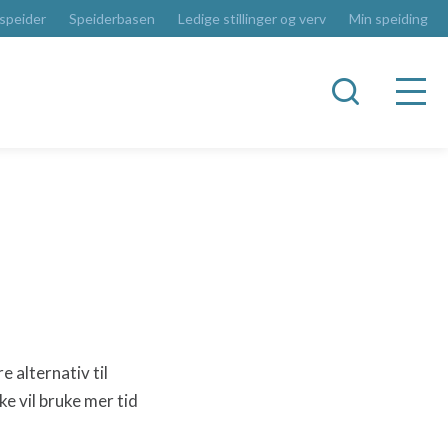
 speider
Speiderbasen
Ledige stillinger og verv
Min speiding
 alternativ til
e vil bruke mer tid