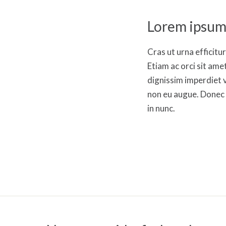
Lorem ipsum
Cras ut urna efficitu
Etiam ac orci sit ame
dignissim imperdiet v
non eu augue. Donec po
in nunc.