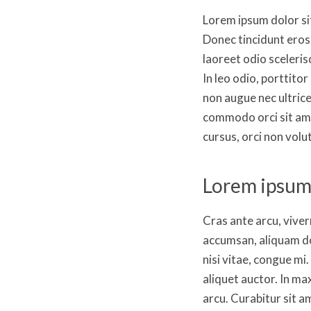
Lorem ipsum dolor sit
Donec tincidunt eros 
laoreet odio sceleris
In leo odio, porttito
non augue nec ultrice
commodo orci sit amet
cursus, orci non volut
Lorem ipsum
Cras ante arcu, viver
accumsan, aliquam do
nisi vitae, congue mi
aliquet auctor. In ma
arcu. Curabitur sit a