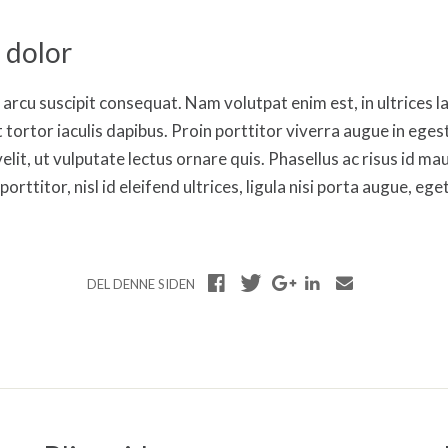
 dolor
r arcu suscipit consequat. Nam volutpat enim est, in ultrices l
t tortor iaculis dapibus. Proin porttitor viverra augue in ege
elit, ut vulputate lectus ornare quis. Phasellus ac risus id m
rttitor, nisl id eleifend ultrices, ligula nisi porta augue, eget
DEL DENNE SIDEN