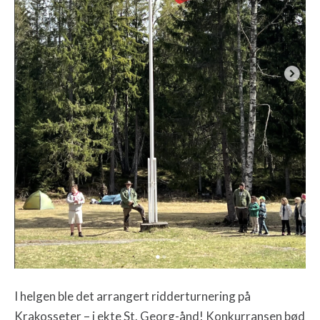
I helgen ble det arrangert ridderturnering på
Krakosseter – i ekte St. Georg-ånd! Konkurransen bød