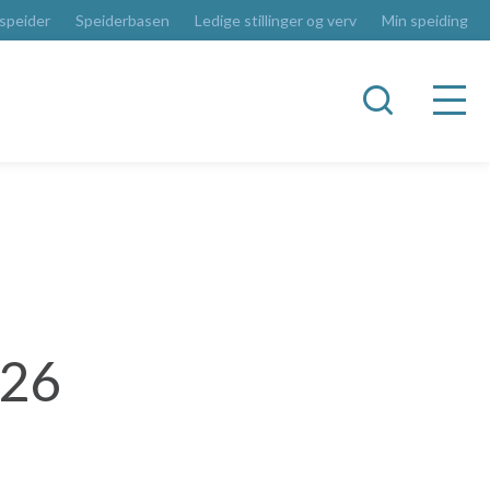
 speider
Speiderbasen
Ledige stillinger og verv
Min speiding
026