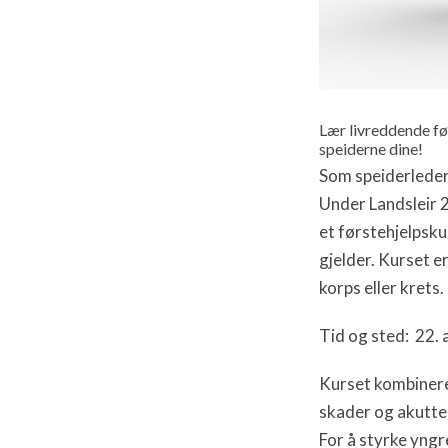
Lær livreddende før
speiderne dine!
Som speiderleder 
Under Landsleir 2
et førstehjelpsku
gjelder. Kurset e
korps eller krets.
Tid og sted: 22. 
Kurset kombinerer
skader og akutte 
For å styrke yngr