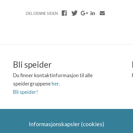
DEL DENNE SIDEN
Bli speider
Du finner kontaktinformasjon til alle
speidergruppene
her
.
Bli speider!
Informasjonskapsler (cookies)
Speidergruppas samarbeidspart