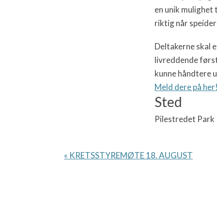
en unik mulighet 
riktig når speide
Deltakerne skal e
livreddende førs
kunne håndtere ul
Meld dere på her
Sted
Pilestredet Park
H
«
KRETSSTYREMØTE 18. AUGUST
e
n
d
e
l