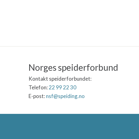
s
e
N
a
v
i
g
a
s
j
Norges speiderforbund
o
n
Kontakt speiderforbundet:
Telefon:
22 99 22 30
E-post:
nsf@speiding.no
Norges speiderforbund