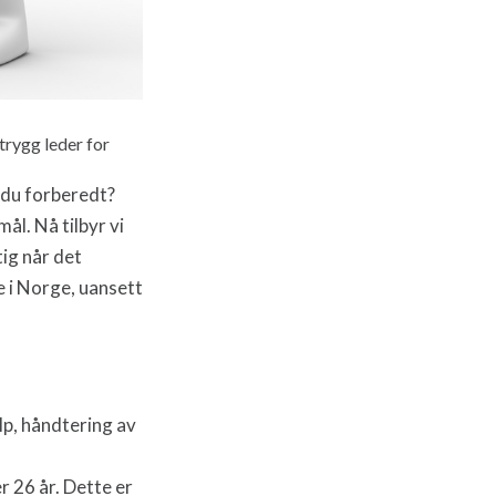
trygg leder for
r du forberedt?
ål. Nå tilbyr vi
tig når det
e i Norge, uansett
lp, håndtering av
r 26 år. Dette er