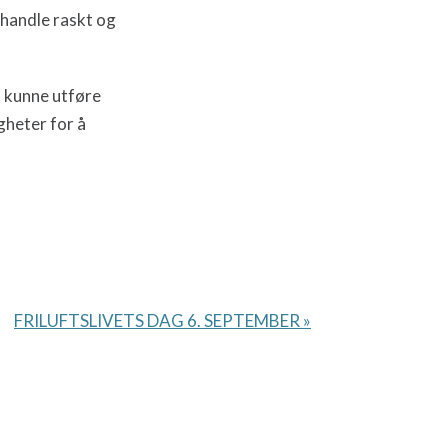
 handle raskt og
, kunne utføre
heter for å
FRILUFTSLIVETS DAG 6. SEPTEMBER
»