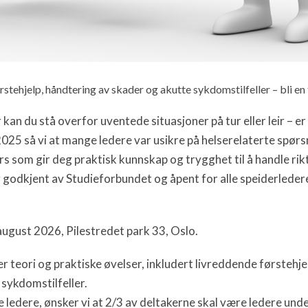
stehjelp, håndtering av skader og akutte sykdomstilfeller – bli en 
kan du stå overfor uventede situasjoner på tur eller leir – e
025 så vi at mange ledere var usikre på helserelaterte spørsm
rs som gir deg praktisk kunnskap og trygghet til å handle rik
r godkjent av Studieforbundet og åpent for alle speiderleder
august 2026, Pilestredet park 33, Oslo.
 teori og praktiske øvelser, inkludert livreddende førstehje
sykdomstilfeller.
e ledere, ønsker vi at 2/3 av deltakerne skal være ledere unde