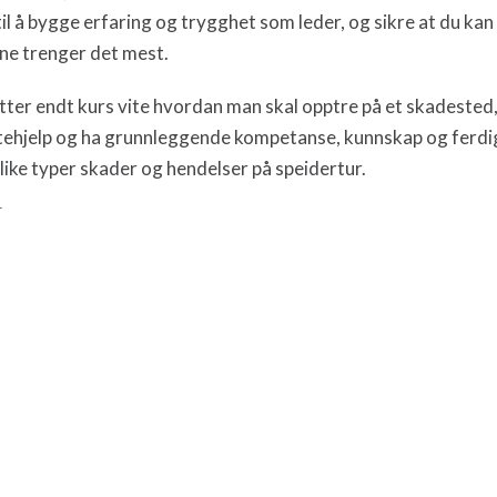
til å bygge erfaring og trygghet som leder, og sikre at du kan
rne trenger det mest.
tter endt kurs vite hvordan man skal opptre på et skadested
tehjelp og ha grunnleggende kompetanse, kunnskap og ferdig
ike typer skader og hendelser på speidertur.
!