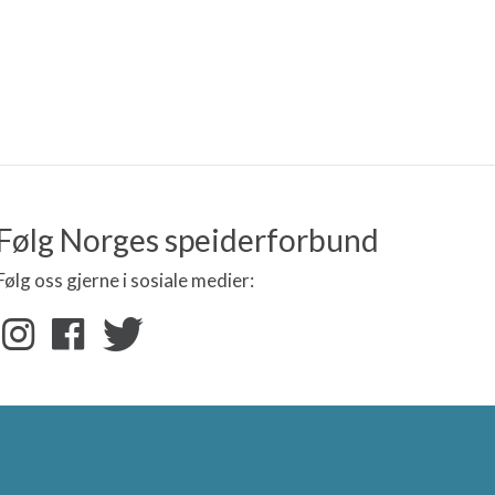
Følg Norges speiderforbund
Følg oss gjerne i sosiale medier:
nere