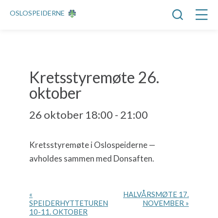
OSLOSPEIDERNE
Kretsstyremøte 26.
oktober
26 oktober 18:00
-
21:00
H
Kretsstyremøte i Oslospeiderne —
e
avholdes sammen med Donsaften.
n
d
e
H
l
«
HALVÅRSMØTE 17.
SPEIDERHYTTETUREN
NOVEMBER
»
e
s
10-11. OKTOBER
n
e