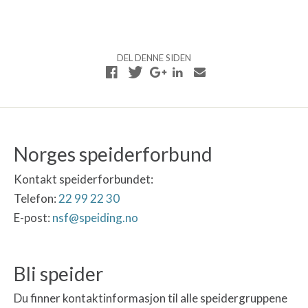
d
N
e
a
l
v
s
i
DEL DENNE SIDEN
e
g
N
a
a
s
v
j
i
o
g
n
Norges speiderforbund
a
s
Kontakt speiderforbundet:
j
Telefon:
22 99 22 30
o
E-post:
nsf@speiding.no
n
Bli speider
Du finner kontaktinformasjon til alle speidergruppene